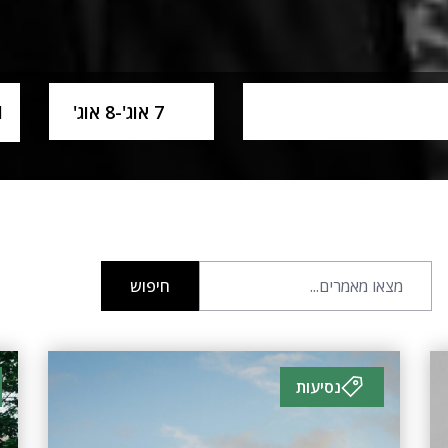
ame
SelectDate
1 חדר,
7 אוג'
-
8 אוג'
חיפוש
נסיעות