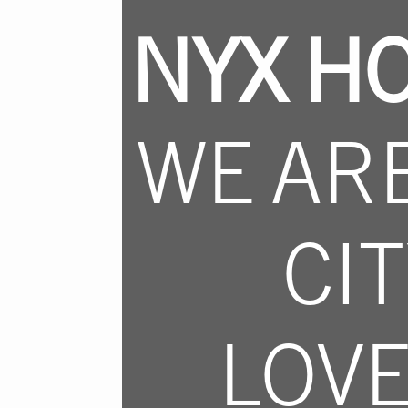
NYX H
WE AR
CI
LOV