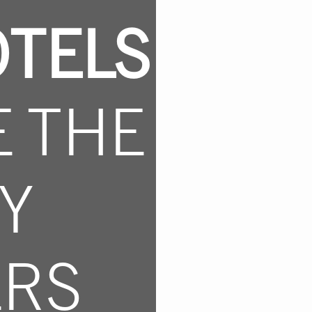
OTELS
E THE
TY
ERS