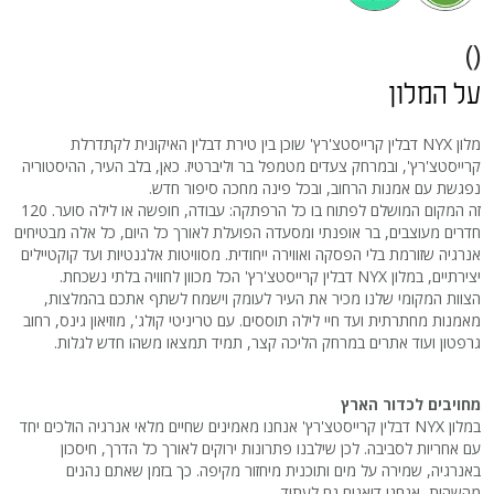
()
על המלון
מלון NYX דבלין קרייסטצ'רץ' שוכן בין טירת דבלין האיקונית לקתדרלת
קרייסטצ'רץ', ובמרחק צעדים מטמפל בר וליברטיז. כאן, בלב העיר, ההיסטוריה
נפגשת עם אמנות הרחוב, ובכל פינה מחכה סיפור חדש.
זה המקום המושלם לפתוח בו כל הרפתקה: עבודה, חופשה או לילה סוער. 120
חדרים מעוצבים, בר אופנתי ומסעדה הפועלת לאורך כל היום, כל אלה מבטיחים
אנרגיה שזורמת בלי הפסקה ואווירה ייחודית. מסוויטות אלגנטיות ועד קוקטיילים
יצירתיים, במלון NYX דבלין קרייסטצ'רץ' הכל מכוון לחוויה בלתי נשכחת.
הצוות המקומי שלנו מכיר את העיר לעומק וישמח לשתף אתכם בהמלצות,
מאמנות מחתרתית ועד חיי לילה תוססים. עם טריניטי קולג', מוזיאון גינס, רחוב
גרפטון ועוד אתרים במרחק הליכה קצר, תמיד תמצאו משהו חדש לגלות.
מחויבים לכדור הארץ
במלון NYX דבלין קרייסטצ'רץ' אנחנו מאמינים שחיים מלאי אנרגיה הולכים יחד
עם אחריות לסביבה. לכן שילבנו פתרונות ירוקים לאורך כל הדרך, חיסכון
באנרגיה, שמירה על מים ותוכנית מיחזור מקיפה. כך בזמן שאתם נהנים
מהשהות, אנחנו דואגים גם לעתיד.