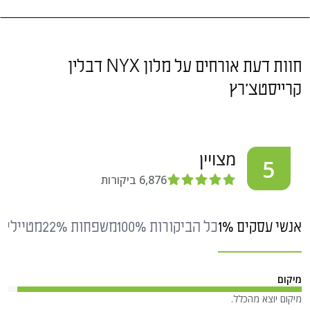
חוות דעת אורחים על מלון NYX דבלין
קרייסטצ'רץ
מצויין
5
6,876
ביקורות
אנשי עסקים 1%
כל הביקורות 100%
משפחות 22%
מטיילים י
מיקום
מיקום יוצא מהכלל.