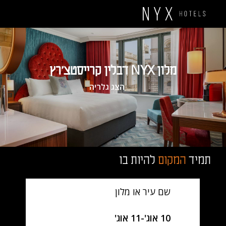
מלון NYX דבלין קרייסטצ'רץ
הצג גלריה
תמיד
המקום
להיות בו
שם עיר או מלון
SelectDate
10 אוג'
-
11 אוג'