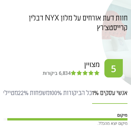
חוות דעת אורחים על מלון NYX דבלין
קרייסטצ'רץ
מצויין
5
6,834
ביקורות
אנשי עסקים 1%
כל הביקורות 100%
משפחות 22%
מטיילים י
מיקום
מיקום יוצא מהכלל.