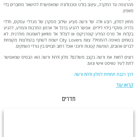
מהרצפה עד התקרה, עיצוב בולט וטכנולוגיה שמאפשרת להישאר מחוברים בלי
מאמץ.
מחוץ למלון, רובע וולה של ורשה מציע שילוב מסקרן של מגדלי עסקים, חללי
גלריה ומוקדי בילוי ליליים. אפשר להגיע ברגל אל ארמון התרבות והמדע, להגיע
בקלות אל מרכז המדע קופרניקוס או לצלול אל מוזיאון לאומנות מודרנית. לא
בטוחים מאיפה להתחיל? צוות City Lovers ישמח לשתף בהמלצות מקומיות
לברים אהובים, הופעות קטנות ודוכני אוכל רחוב חבויים בין גורדי השחקים.
רוצים לחוות את ורשה בקצב משלכם? מלון NYX ורשה הוא הבסיס שמאפשר
לתת לעיר טוויסט אישי ונועז.
דרך רכבת תחתית למלון NYX ורשה
קראו עוד
חדרים