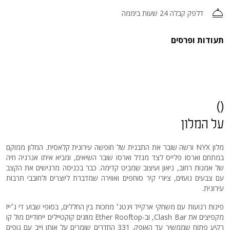
דלפק קבלה 24 שעות ביממה
תעודות ופרסים
()
על המלון
מלון NYX ורשה שובר את התבנית של חופשה עירונית קלאסית. המלון ממוקם
במתחם וארסו פלייס לצד מגדל וארסו שובר השיאים, ומביא איתו אנרגיה חיה
של אמנות רחוב, ניאון ועיצוב שמביט קדימה. כבר בכניסה מרגישים את הקצב
עם צבעים נועזים, ציורי קיר סוחפים ואווירה שמדברת ליוצרים ולחובבי תרבות
עירונית.
פינות רגועות עם משחקי ארקייד וינטג׳ מחכות בין החללים, בסופי שבוע די ג׳ייז
מקפיצים את Clash Bar, וב-Ether Rooftop מוזגים קוקטיילים ייחודיים מול קו
רקיע פתוח שממשיך עד האופק. 331 החדרים שומרים על אותו וייב עם נופים