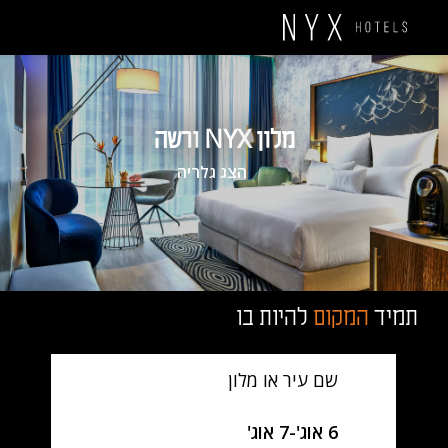
מלון NYX ורשה
הצג גלריה
תמיד
המקום
להיות בו
שם עיר או מלון
SelectDate
6 אוג'
-
7 אוג'