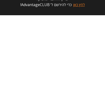
לחץ כאן
כדי להירשם ל־AdvantageCLUB!