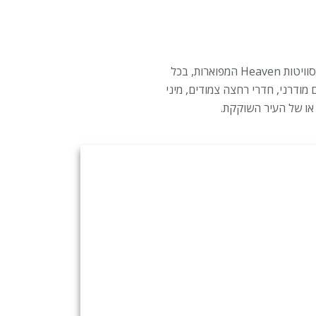
189 החדרים של מלון ניקס לימסול יספקו לכם חווית אירוח מפנקת במיוחד. מחדרי ה-Star הנעימים ועד לסוויטות Heaven המפוארות, בכל
מודרני, חדרי רחצה צמודים, מיני
או של העיר השוקקת.