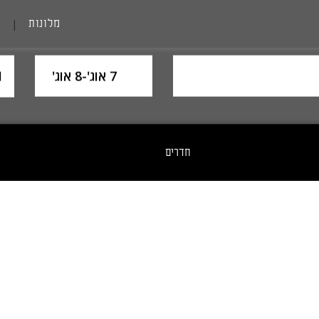
מלונות
|
ame
SelectDate
1 חדר,
7 אוג'
-
8 אוג'
חדרים