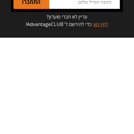
התחברו
עדיין לא חברי מועדון?
לחץ כאן
כדי להירשם ל־AdvantageCLUB!